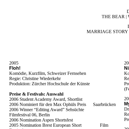
D
THE BEAR |
MARRIAGE STORY 
2005
20
Floh!
N
Komödie, Kurzfilm, Schweizer Fernsehen
Ko
Regie: Christine Wiederkehr
Re
Produktion: Zürcher Hochschule der Künste
Pr
(F
Preise & Festivals: Auswahl
20
2006 Student Academy Award, Shortlist
M
2006 Nominiert für den Max Ophüls Preis Saarbrücken
Dr
2006 Winner “Editing Award” Sehsüchte
Re
Filmfestival 06, Berlin
Pr
2006 Nomination Aspen Shortsfest
2005 Nomination Brest European Short Film