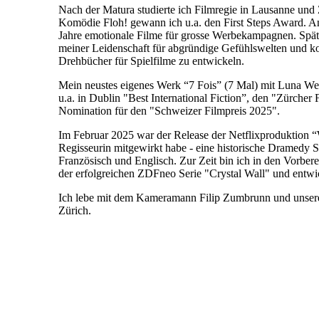
Nach der Matura studierte ich Filmregie in Lausanne und 
Komödie Floh! gewann ich u.a. den First Steps Award. Ans
Jahre emotionale Filme für grosse Werbekampagnen. Spä
meiner Leidenschaft für abgründige Gefühlswelten und 
Drehbücher für Spielfilme zu entwickeln.
Mein neustes eigenes Werk “7 Fois” (7 Mal) mit Luna We
u.a. in Dublin "Best International Fiction”, den "Zürcher 
Nomination für den "Schweizer Filmpreis 2025".
Im Februar 2025 war der Release der Netflixproduktion “Wi
Regisseurin mitgewirkt habe - eine historische Dramedy Se
Französisch und Englisch. Zur Zeit bin ich in den Vorbere
der erfolgreichen ZDFneo Serie "Crystal Wall" und entwi
Ich lebe mit dem Kameramann Filip Zumbrunn und unser
Zürich.