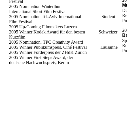
20
Festival
M
2005 Nomination Winterthur
Do
International Short Film Festival
Re
2005 Nomination Tel-Aviv International Student
Pr
Film Festival
2005 Up-Coming Filmmakers Luzern
20
2005 Winner Kodak Award für den besten Schweizer
Ba
Kurzfilm
Sp
2005 Nomination, TPC Creativity Award
Re
2005 Winner Publikumspreis, Ciné Festival Lausanne
Pr
2005 Winner Förderpreis der ZHdK Zürich
2005 Winner First Steps Award, der
deutsche Nachwuchspreis, Berlin