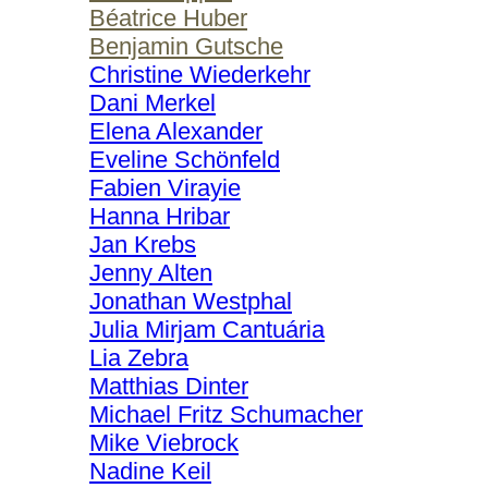
Béatrice Huber
Benjamin Gutsche
Christine Wiederkehr
Dani Merkel
Elena Alexander
Eveline Schönfeld
Fabien Virayie
Hanna Hribar
Jan Krebs
Jenny Alten
Jonathan Westphal
Julia Mirjam Cantuária
Lia Zebra
Matthias Dinter
Michael Fritz Schumacher
Mike Viebrock
Nadine Keil